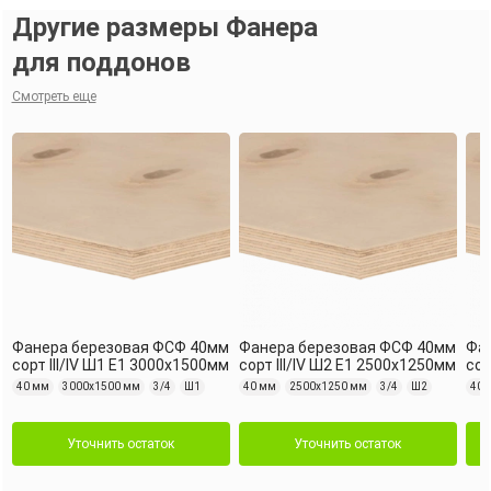
Другие размеры Фанера
для поддонов
Смотреть еще
Фанера березовая ФСФ 40мм
Фанера березовая ФСФ 40мм
Фа
сорт III/IV Ш1 Е1 3000x1500мм
сорт III/IV Ш2 Е1 2500x1250мм
сор
40 мм
3000х1500 мм
3/4
Ш1
40 мм
2500х1250 мм
3/4
Ш2
40 
Уточнить остаток
Уточнить остаток