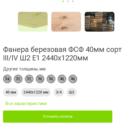
Фанера березовая ФСФ 40мм сорт
III/IV Ш2 Е1 2440x1220мм
Другие толщины, мм:
24
27
27
30
30
40
40
40 мм
2440х1220 мм
3/4
Ш2
Все характеристики
Уточнить остаток