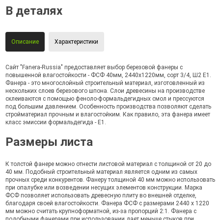
В деталях
Описание
Характеристики
Сайт "Fanera-Russia" предоставляет выбор березовой фанеры с
повышенной влагостойкости - ФСФ 40мм, 2440х1220мм, сорт 3/4, Ш2 Е1.
Фанера - это многослойный строительный материал, изготовленный из
нескольких слоев березового шпона. Слои древесины на производстве
склеиваются с помощью феноло-формальдегидных смол и прессуются
под большим давлением. Особенность производства позволяют сделать
стройматериал прочным и влагостойким. Как правило, эта фанера имеет
класс эмиссии формальдегида - Е1.
Размеры листа
К толстой фанере можно отнести листовой материал с толщиной от 20 до
40 мм. Подобный строительный материал является одним из самых
прочных среди конкурентов. Фанеру толщиной 40 мм можно использовать
при опалубке или возведении несущих элементов конструкции. Марка
ФСФ позволяет использовать древесную плиту во внешней отделке,
благодаря своей влагостойкости. Фанера ФСФ с размерами 2440 х 1220
мм можно считать крупноформатной, из-за пропорций 2:1. Фанера с
подобными фанерами при использовании дает меньше стыков при