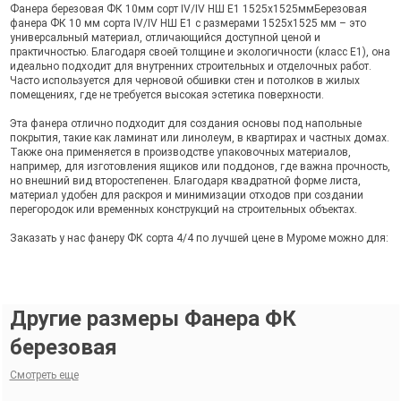
Фанера березовая ФК 10мм сорт IV/IV НШ Е1 1525х1525ммБерезовая
фанера ФК 10 мм сорта IV/IV НШ Е1 с размерами 1525х1525 мм – это
универсальный материал, отличающийся доступной ценой и
практичностью. Благодаря своей толщине и экологичности (класс Е1), она
идеально подходит для внутренних строительных и отделочных работ.
Часто используется для черновой обшивки стен и потолков в жилых
помещениях, где не требуется высокая эстетика поверхности.
Эта фанера отлично подходит для создания основы под напольные
покрытия, такие как ламинат или линолеум, в квартирах и частных домах.
Также она применяется в производстве упаковочных материалов,
например, для изготовления ящиков или поддонов, где важна прочность,
но внешний вид второстепенен. Благодаря квадратной форме листа,
материал удобен для раскроя и минимизации отходов при создании
перегородок или временных конструкций на строительных объектах.
Заказать у нас фанеру ФК сорта 4/4 по лучшей цене в Муроме можно для:
Другие размеры Фанера ФК
березовая
Смотреть еще