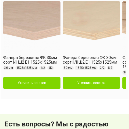
Фанера березовая ФК 30мм
Фанера березовая ФК 30мм
Фа
сорт I/II Ш2 Е1 1525х1525мм
сорт II/II Ш2 Е1 1525х1525мм
сор
15
30 мм
1525х1525 мм
1/2
Ш2
30 мм
1525х1525 мм
2/2
Ш2
30 
Уточнить остаток
Уточнить остаток
Есть вопросы? Мы с радостью