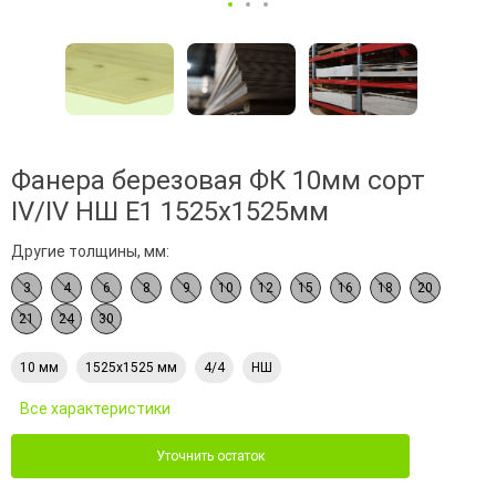
Фанера березовая ФК 10мм сорт
IV/IV НШ Е1 1525х1525мм
Другие толщины, мм:
3
4
6
8
9
10
12
15
16
18
20
21
24
30
10 мм
1525х1525 мм
4/4
НШ
Все характеристики
Уточнить остаток