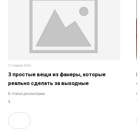
21 января 2026
13
3 простые вещи из фанеры, которые
К
реально сделать за выходные
с
В статье рассмотрим:
В 
1.
1.