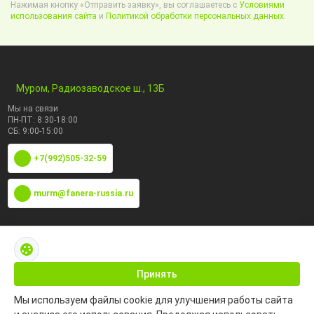
Нажимая кнопку «Отправить заявку», вы соглашаетесь с
Условиями
использования сайта
и
Политикой обработки персональных данных.
Муром, Радиозаводское ш., 13Б
Мы на связи
ПН-ПТ: 8:30-18:00
СБ: 9:00-15:00
+7(992)505-32-59
murm@fanera-russia.ru
По маркам
Каталог по сфере применения
Принять
Мы используем файлы cookie для улучшения работы сайта
Информация