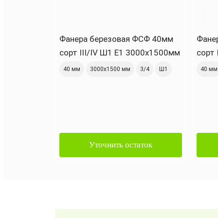
Фанера березовая ФСФ 40мм
Фане
сорт III/IV Ш1 Е1 3000x1500мм
сорт 
40 мм
3000х1500 мм
3/4
Ш1
40 мм
Уточнить остаток