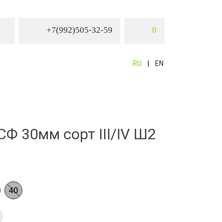
+7(992)505-32-59
0
RU
EN
Ф 30мм сорт III/IV Ш2
40