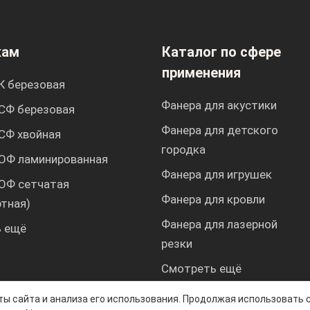
кам
Каталог по сфере
применения
К березовая
Фанера для акустики
СФ березовая
Фанера для детского
СФ хвойная
городка
ОФ ламинированная
Фанера для игрушек
ОФ сетчатая
Фанера для кровли
ртная)
Фанера для лазерной
 ещё
резки
Смотреть ещё
ы сайта и анализа его использования. Продолжая использовать с