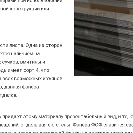
анерами при использовании
ной конструкции или
сти листа. Одна из сторон
ется наличием на
 сучков, вмятины и
дь имеет сорт 4, что
и всех возможных изъянов
о, данная фанера
тделке.
 придает этому материалу презентабельный вид, и те, 
мещений, отделывая ею стены. Фанера ФСФ славится св