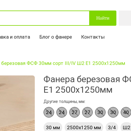
Найти
вка и оплата
Блог о фанере
Контакты
 березовая ФСФ 30мм сорт III/IV Ш2 Е1 2500х1250мм
Фанера березовая ФС
Е1 2500х1250мм
Другие толщины, мм:
24
24
27
27
30
30
40
30 мм
2500х1250 мм
3/4
Ш2