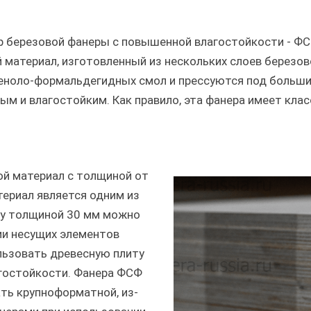
ор березовой фанеры с повышенной влагостойкости - ФС
 материал, изготовленный из нескольких слоев березов
еноло-формальдегидных смол и прессуются под больши
м и влагостойким. Как правило, эта фанера имеет клас
ой материал с толщиной от
ериал является одним из
ру толщиной 30 мм можно
ии несущих элементов
льзовать древесную плиту
агостойкости. Фанера ФСФ
ть крупноформатной, из-